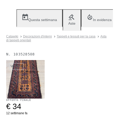
Questa settimana
In evidenza
Aste
Catawiki
Decorazioni d'interni
Tappeti e tessuti per la casa
Asta
di tappeti orientali
N.
103528508
Venduto
OFFERTA FINALE
€ 34
12 settimane fa