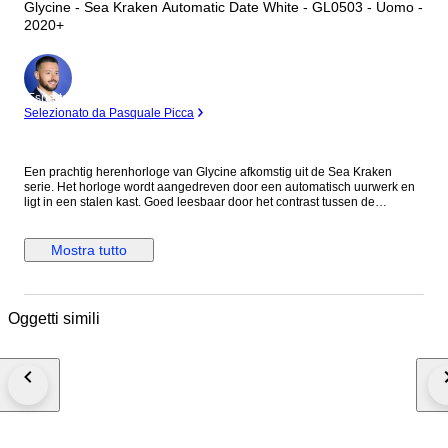
Glycine - Sea Kraken Automatic Date White - GL0503 - Uomo -
2020+
Esperto
Selezionato da Pasquale Picca
Een prachtig herenhorloge van Glycine afkomstig uit de Sea Kraken
serie. Het horloge wordt aangedreven door een automatisch uurwerk en
ligt in een stalen kast. Goed leesbaar door het contrast tussen de
achtergrond en de gekleurde accenten. Tevens voorzien van een
datumweergave bij de 3 uur positie en een fraaie gravure op de
achterzijde. Het glas is van saffier. Het horloge ligt op een comfortabele
Mostra tutto
nylon horlogeband. Wordt geleverd incl. getoonde (blanco) documenten.
Uurwerk: Automatisch materiaal kast: staal diameter: ca. 39 mm excl.
kroon. glas: saffier kroon: schroefkroon lengte band: ca. 20 cm. Leeftijd:
2020+ Wordt verzekerd verstuurd. Foto's maken onderdeel uit van de
Oggetti simili
omschrijving.