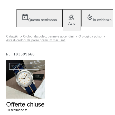
Questa settimana
In evidenza
Aste
Catawiki
Orologi da polso, penne e accendini
Orologi da polso
Asta di orologi da polso premium mai usati
N.
103599666
Non più disponibile
Offerte chiuse
10 settimane fa