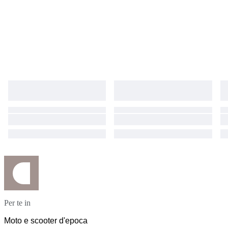
Possibilità di spedizione a domicilio in Italia e all’estero. La moto si trova
a Reggio Emilia – Italia. Sono inoltre a carico del cliente i costi relativi alle
operazioni doganali qualora il mezzo dovesse andare fuori dalla
comunità europea (EXTRA CE)
Per te in
Moto e scooter d'epoca