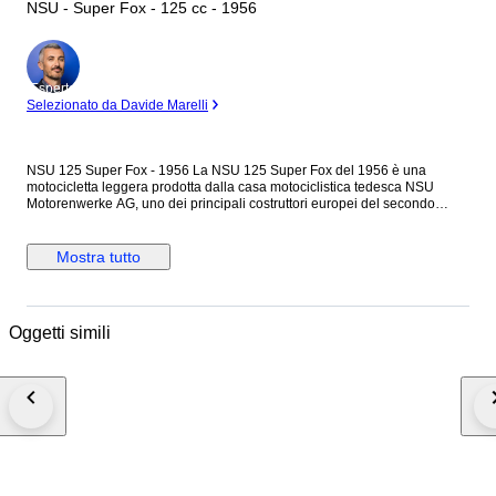
NSU - Super Fox - 125 cc - 1956
Esperto
Selezionato da Davide Marelli
NSU 125 Super Fox - 1956 La NSU 125 Super Fox del 1956 è una
motocicletta leggera prodotta dalla casa motociclistica tedesca NSU
Motorenwerke AG, uno dei principali costruttori europei del secondo
dopoguerra. Progettata per offrire affidabilità, economia di esercizio e
buone prestazioni, la Super Fox rappresentava un'evoluzione dei modelli
di piccola cilindrata della casa, distinguendosi per la qualità costruttiva e
Mostra tutto
le soluzioni tecniche avanzate per l'epoca. Il veicolo è equipaggiato con
un motore monocilindrico a quattro tempi di 123 cm³, raffreddato ad aria,
con distribuzione a valvole in testa comandate da aste e bilancieri e
alimentazione a carburatore. Cambio manuale a quattro rapporti con
Oggetti simili
trasmissione finale a catena, offrendo un funzionamento regolare,
consumi contenuti e un'elevata affidabilità meccanica. Freni a tamburo su
entrambe le ruote. Dal punto di vista estetico, la NSU 125 Super Fox si
caratterizza per le linee eleganti e armoniose tipiche degli anni
Cinquanta, con serbatoio sagomato impreziosito dal marchio NSU,
parafanghi avvolgenti, ruote a raggi, sella ampia e finiture cromate che
conferiscono al mezzo un aspetto raffinato e distintivo. 26265 chilometri
mostrati sul contachilometri. Numero di telaio: 2113265. Veicolo
conservato il più possibile nelle sue condizioni originali. Ferma da tempo,
ritirata da collezione privata. Moto sprovvista di targhe e documenti.