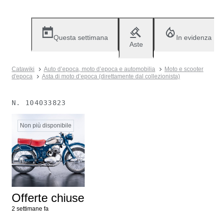
Questa settimana
In evidenza
Aste
Catawiki
Auto d’epoca, moto d’epoca e automobilia
Moto e scooter
d'epoca
Asta di moto d’epoca (direttamente dal collezionista)
N.
104033823
Non più disponibile
Offerte chiuse
2 settimane fa