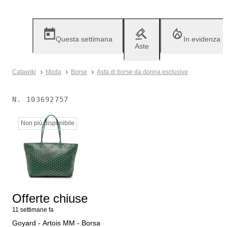
Questa settimana
In evidenza
Aste
Catawiki
Moda
Borse
Asta di borse da donna esclusive
N.
103692757
Non più disponibile
Offerte chiuse
11 settimane fa
Goyard - Artois MM - Borsa