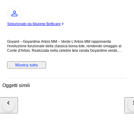
Esperto
Selezionato da Maxime Betticare
Goyard – Goyardine Artois MM – Verde L'Artois MM rappresenta
l'evoluzione funzionale della classica borsa tote, rendendo omaggio al
Conte d'Artois. Realizzata nella celebre tela cerata Goyardine verde,
questa borsa è apprezzata per la sua leggerezza e resistenza, oltre che
per l'iconico motivo a "Y" dipinto a mano. A differenza della Saint Louis, la
Artois presenta una struttura più rigida, angoli rinforzati in pelle e una
Mostra tutto
pratica chiusura superiore con zip, elementi che la rendono una
compagna di viaggio e di vita quotidiana sicura, sofisticata e di assoluto
prestigio. Prodotta in Francia nel 2019, è identificata dal numero seriale
MAE 020192. Condizioni Grado complessivo: Excellent (Ottime
Oggetti simili
condizioni) L'accessorio si presenta in uno stato conservativo eccellente.
La tela Goyardine mantiene la sua flessibilità e la vivacità del colore
verde, con una struttura generale che preserva perfettamente la forma
originaria. Dettaglio delle condizioni: Esterno: In ottime condizioni
generali; la tela cerata è integra e priva di segni significativi. Angoli: I
rinforzi in pelle sono ben preservati; si segnalano minimi segni di usura,
lievi graffi superficiali e una leggera decolorazione (minor discoloration)
coerente con l'uso. Manici: I manici piatti in pelle mostrano segni di
utilizzo, lievi segni di usura e minime fessurazioni (minor splitting) sui
profili della pelle. Chiusura e hardware: Hardware lucente con minimi
graffi superficiali sulla zip; si segnalano lievissimi segni di ossidazione