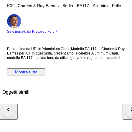
ICF - Charles & Ray Eames - Sedia - EA117 - Alluminio, Pelle
Esperto
Selezionato da Riccardo Forti
Poltroncina da Ufficio 'Aluminium Chair' Modello EA 117 di Charles & Ray
Eames per ICF In quest'asta, presentiamo la celebre Aluminium Chair,
modello EA 117 – la versione da ufficio girevole e regolabile – una delle
creazioni più significative del XX secolo. Concepite da Charles & Ray
Eames a metà degli anni '50, queste sedie rivoluzionarono l'approccio
strutturale: anziché imbottire una scocca, gli Eames tesero un telo tra due
Mostra tutto
fianchi in alluminio, creando un effetto ammortizzante che garantisce
comfort elevato. La forma dell'Aluminium Chair è pulita e trasparente, la
sua struttura nettamente visibile. Dettagli del Lotto Modello: EA 117,
girevole con seduta regolabile in altezza e ruote pivottanti. Produzione: Il
Oggetti simili
modello presentato è di produzione italiana ICF (Industria Componenti
per l'Arredamento) dei primi anni '80, licenziataria ufficiale della
produzione Eames per l'Italia per diversi decenni. Struttura: Realizzata in
alluminio lucidato perfettamente integra e completa presenta solo lievi
segni di utilizzo Rivestimento: Il rivestimento in pelle rosso mattone è
stato pulito, igienizzato e trattato con prodotti nutritivi professionali per
ravvivarne l'aspetto e la morbidezza e si presenta in condizioni davvero
eccellenti senza graffi o parti scucite . Condizioni d'Uso Le condizioni di
conservazione generali sono ottime, con solo lievi segni dell'età: