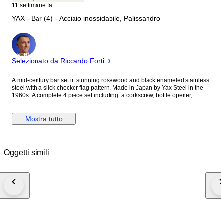
11 settimane fa
YAX - Bar (4) - Acciaio inossidabile, Palissandro
Esperto
Selezionato da Riccardo Forti
A mid-century bar set in stunning rosewood and black enameled stainless
steel with a slick checker flag pattern. Made in Japan by Yax Steel in the
1960s. A complete 4 piece set including: a corkscrew, bottle opener,
pronged cheese knife and can opener. Great for the home bar, drinks
trolley, serving drinks and appetizers. Comes with original bottom box and
foam inlay. Used condition and part of age. Otherwise the set itself is in
Mostra tutto
super vintage condition.
Oggetti simili