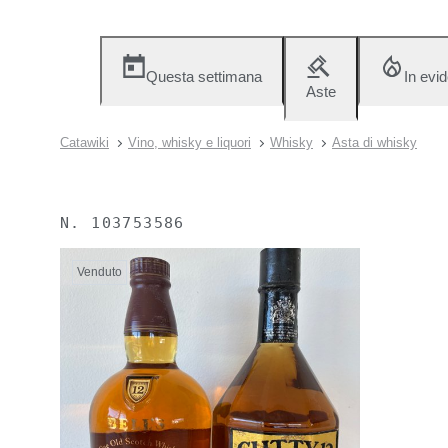
Questa settimana
In evi
Aste
Catawiki
Vino, whisky e liquori
Whisky
Asta di whisky
N.
103753586
Venduto