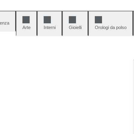
denza
Arte
Interni
Gioielli
Orologi da polso