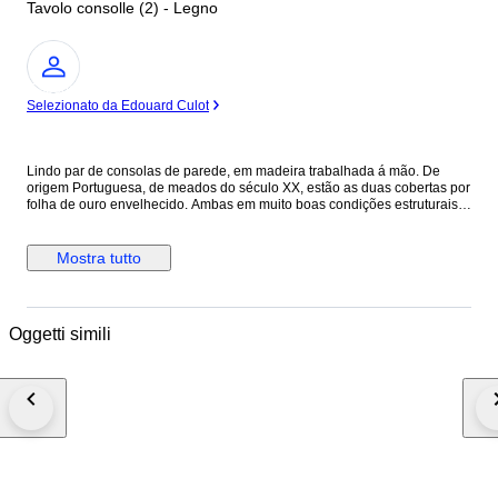
Tavolo consolle (2) - Legno
Esperto
Selezionato da Edouard Culot
Lindo par de consolas de parede, em madeira trabalhada á mão. De
origem Portuguesa, de meados do século XX, estão as duas cobertas por
folha de ouro envelhecido. Ambas em muito boas condições estruturais,
muito sólidas, apresentam apenas mínimos sinais e uso fruto da sua já
avançada idade.
Mostra tutto
Oggetti simili