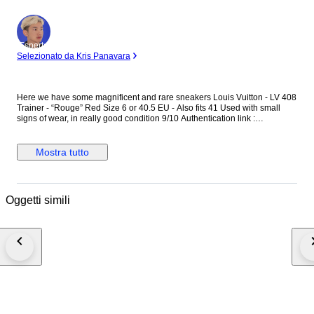
Esperto
Selezionato da Kris Panavara
Here we have some magnificent and rare sneakers Louis Vuitton - LV 408
Trainer - “Rouge” Red Size 6 or 40.5 EU - Also fits 41 Used with small
signs of wear, in really good condition 9/10 Authentication link :
https://legitapp.com/en/cert/9435051336072293 Includes Original box
Shipped Carefully Any Taxes/Customs duties are at the buyer's expense
Mostra tutto
Oggetti simili