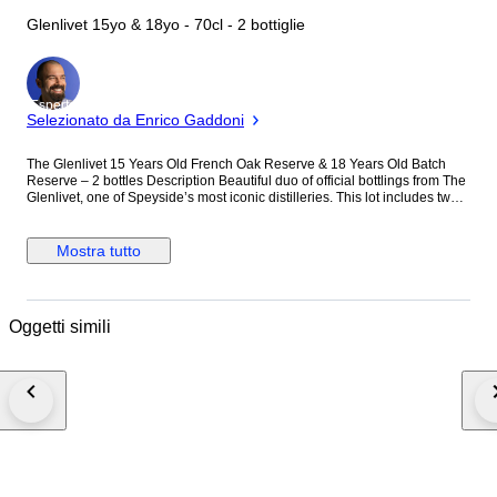
Glenlivet 15yo & 18yo - 70cl - 2 bottiglie
Esperto
Selezionato da Enrico Gaddoni
The Glenlivet 15 Years Old French Oak Reserve & 18 Years Old Batch
Reserve – 2 bottles Description Beautiful duo of official bottlings from The
Glenlivet, one of Speyside’s most iconic distilleries. This lot includes two
elegant aged single malts presented with their original boxes: * The
Glenlivet 15 Years Old French Oak Reserve – 70cl – 40% * The Glenlivet
18 Years Old Batch Reserve – 70cl – 40% The 15 Years Old French Oak
Mostra tutto
Reserve is matured in traditional oak casks before a selective finishing in
Limousin French oak, bringing rich spicy and creamy notes while
preserving The Glenlivet’s signature fruity character. The 18 Years Old
Batch Reserve is a refined and complex expression with deeper aromas
Oggetti simili
of dried fruits, toffee, oak and gentle spice, offering remarkable balance
and elegance. Condition * Bottles and boxes in very good condition *
Levels: high shoulder / excellent fill levels * Labels and capsules well
preserved * See pictures for overall condition Shipping Secure packaging
with bubble wrap and protective materials. Tracked and insured shipping.
Lot details * Number of bottles: 2 * Volume: 70cl each * Alcohol: 40% *
Original packaging included: Yes