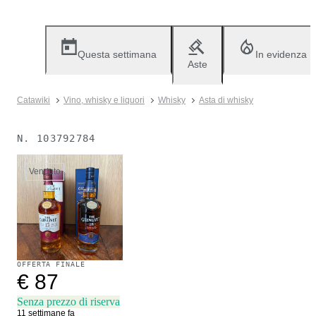
Questa settimana
In evidenza
Aste
Catawiki
Vino, whisky e liquori
Whisky
Asta di whisky
N.
103792784
Venduto
OFFERTA FINALE
€ 87
Senza prezzo di riserva
11 settimane fa