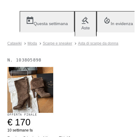
Questa settimana
In evidenza
Aste
Catawiki
Moda
Scarpe e sneaker
Asta di scarpe da donna
N.
103805898
Venduto
OFFERTA FINALE
€ 170
10 settimane fa