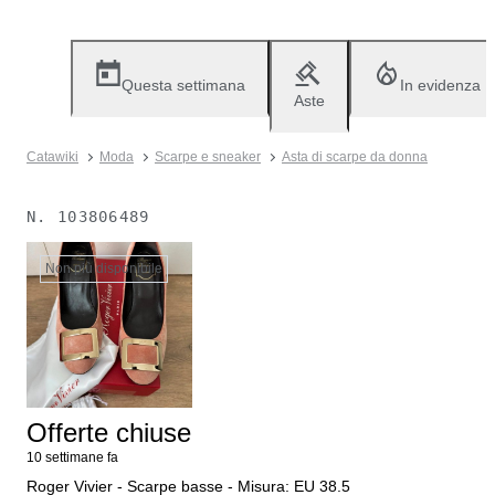
Questa settimana
In evidenza
Aste
Catawiki
Moda
Scarpe e sneaker
Asta di scarpe da donna
N.
103806489
Non più disponibile
Offerte chiuse
10 settimane fa
Roger Vivier - Scarpe basse - Misura: EU 38.5