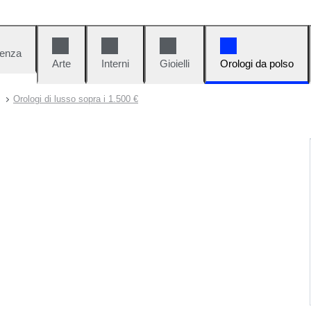
denza
Arte
Interni
Gioielli
Orologi da polso
Orologi di lusso sopra i 1.500 €