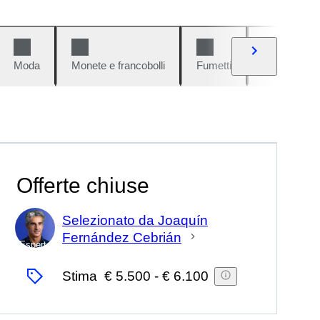
Moda
Monete e francobolli
Fumetti
Auto e moto
Offerte chiuse
Selezionato da Joaquín
Fernández Cebrián
Esperto
Stima
€ 5.500
-
€ 6.100