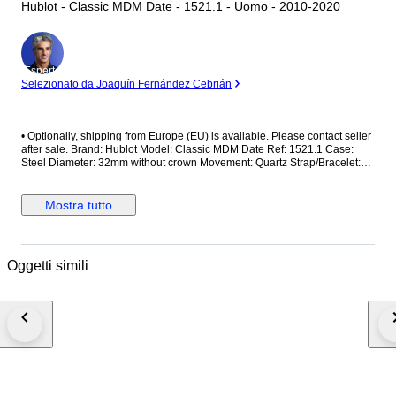
Hublot - Classic MDM Date - 1521.1 - Uomo - 2010-2020
Esperto
Selezionato da Joaquín Fernández Cebrián
•⁠ ⁠Optionally, shipping from Europe (EU) is available. Please contact seller
after sale. Brand: Hublot Model: Classic MDM Date Ref: 1521.1 Case:
Steel Diameter: 32mm without crown Movement: Quartz Strap/Bracelet:
Original Strap/Bracelet length: Visible at photos Clasp: Original Condition:
Worn and in very good condition Extras: No box, no paper The box shown
in the picture is a shooting accessories. Not included. Shipping via Fedex
Mostra tutto
or UPS (Its very safe and fast) #Watchbonafide
Oggetti simili