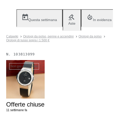
Questa settimana
In evidenza
Aste
Catawiki
Orologi da polso, penne e accendini
Orologi da polso
Orologi di lusso sopra i 1.500 €
N.
103813099
Non più disponibile
Offerte chiuse
11 settimane fa