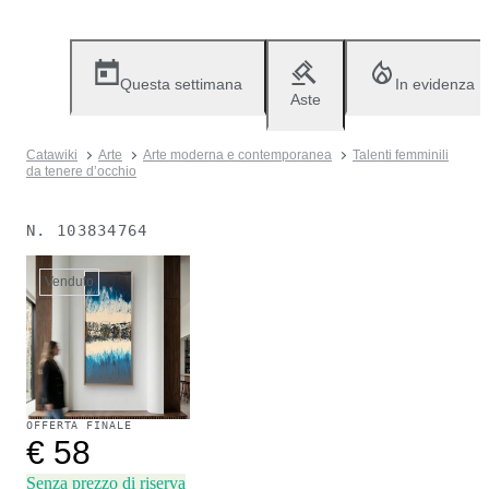
Questa settimana
In evidenza
Aste
Catawiki
Arte
Arte moderna e contemporanea
Talenti femminili
da tenere d’occhio
N.
103834764
Venduto
OFFERTA FINALE
€ 58
Senza prezzo di riserva