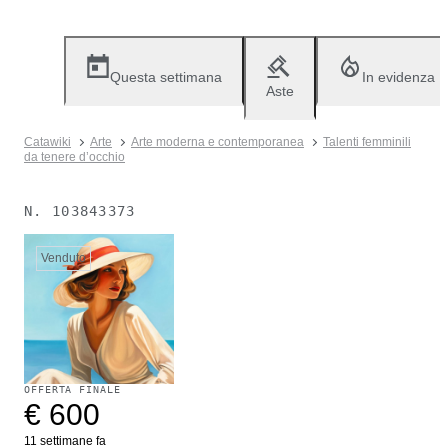
Questa settimana
In evidenza
Aste
Catawiki
Arte
Arte moderna e contemporanea
Talenti femminili
da tenere d’occhio
N.
103843373
Venduto
OFFERTA FINALE
€ 600
11 settimane fa