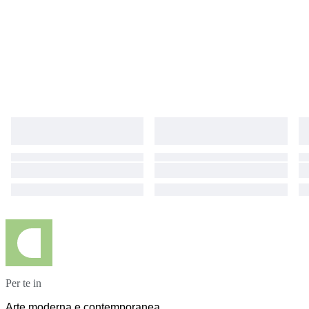
prix de peinture et de sculpture, dont les plus récents à la Biennale de
Florence 2023, où elle a remporté le Prix du Président et le Prix du Public.
Son travail a également été mis en avant dans plusieurs publications
telles que Nice Matin, Vauban Magazine, TOUTMA, La Strada, Maisons et
Jardins, COTE Magazine, etc.
Per te in
Arte moderna e contemporanea