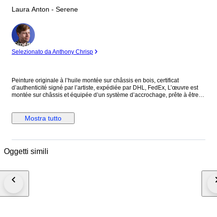
Laura Anton - Serene
Esperto
Selezionato da Anthony Chrisp
Peinture originale à l’huile montée sur châssis en bois, certificat
d’authenticité signé par l’artiste, expédiée par DHL, FedEx, L’œuvre est
montée sur châssis et équipée d’un système d’accrochage, prête à être
installée. Les visuels présentant un cadre sont proposés à titre
d’inspiration et suggèrent différentes possibilités d’encadrement.
Lauréate du prix « Best European Artist » au World Art Dubai 2024 et
Mostra tutto
gagnante du Prix du Public ainsi que du Prix du Président à la Biennale
de Florence 2023 (Italie), diplômée de l’Académie des Beaux-Arts
Nicolae Grigorescu de Bucarest, l’artiste pratique la peinture depuis son
plus jeune âge. Après avoir vécu dans plusieurs pays, notamment au
Oggetti simili
Mexique et en Nouvelle-Zélande, elle réside et travaille aujourd’hui à
Antibes. Ses peintures à l’huile, centrées sur la femme et la sensualité,
s’inspirent de l’Art déco et de l’Art nouveau, ainsi que des compositions
des maîtres de la Renaissance italienne. Ses toiles dégagent une
atmosphère de paix et de sérénité, invitant le spectateur à s’immerger
dans l’univers glamour et enchanteur des « Années folles » sur la Côte
d’Azur. Ses œuvres font aujourd’hui partie de nombreuses collections
privées et ont été présentées dans des galeries, des musées et lors
d’expositions artistiques prestigieuses. Elle a été finaliste de nombreux