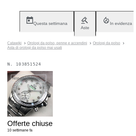
Questa settimana
In evidenza
Aste
Catawiki
Orologi da polso, penne e accendini
Orologi da polso
Asta di orologi da polso mai usati
N.
103851524
Non più disponibile
Offerte chiuse
10 settimane fa