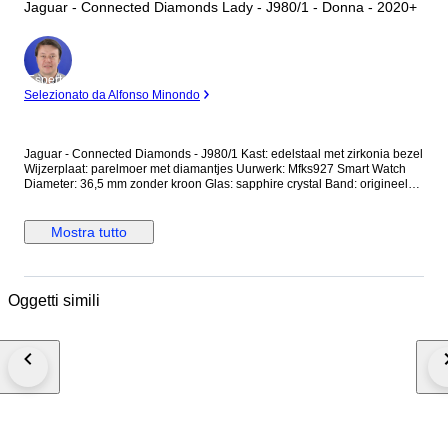
Jaguar - Connected Diamonds Lady - J980/1 - Donna - 2020+
Esperto
Selezionato da Alfonso Minondo
Jaguar - Connected Diamonds - J980/1 Kast: edelstaal met zirkonia bezel
Wijzerplaat: parelmoer met diamantjes Uurwerk: Mfks927 Smart Watch
Diameter: 36,5 mm zonder kroon Glas: sapphire crystal Band: origineel
edelstalen band Wristsize: ca. 19 cm Staat: nieuw! Garantie: 1 jaar "de
Horlogemeesters" Wordt geleverd in originele doos + documenten. Dit
horloge wordt aangetekend en verzekerd verstuurd (DHL-express).
Mostra tutto
Oggetti simili