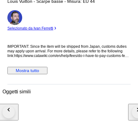
Louis Vuitton - Scarpe basse - Misura: EU 44
Esperto
Selezionato da Ivan Ferretti
IMPORTANT: Since the item will be shipped from Japan, customs duties
may apply upon arrival. For more details, please refer to the following
link:https://www.catawiki.com/en/help/fees/do-i-have-to-pay-customs-fees
Customs and taxes: Your country of residence may apply extra customs
duties and import taxes! Please check the laws of your country to
determine if import duties or taxes are applicable. We cannot be held
Mostra tutto
responsible for any expenses incurred for importing items into the
purchaser's country of residence. If the winning bidder decides to
cancel/withdraw they will bear risk, cost of all shipping and return import
duties of the seller. Shipping as an insured parcel with tracking number.
Oggetti simili
Expedited shipping & insured worldwide, (DHL ）