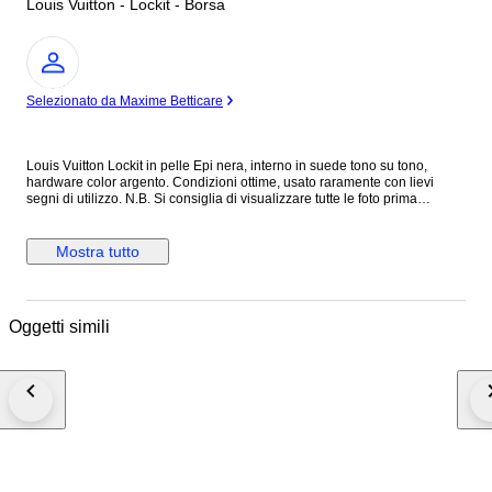
Louis Vuitton - Lockit - Borsa
Esperto
Selezionato da Maxime Betticare
Louis Vuitton Lockit in pelle Epi nera, interno in suede tono su tono,
hardware color argento. Condizioni ottime, usato raramente con lievi
segni di utilizzo. N.B. Si consiglia di visualizzare tutte le foto prima
dell’acquisto per assicurarsi di essere soddisfatti delle condizioni
dell’articolo. Altezza 29 cm Lunghezza 30 cm Profondità 10 cm Made in
France Colore: Nero Materiale: Pelle Epi INV.312/26 MAR2310021
Mostra tutto
Oggetti simili