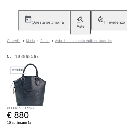
Questa settimana
In evidenza
Aste
Catawiki
Moda
Borse
Asta di borse Louis Vuitton classiche
N.
103868567
Venduto
OFFERTA FINALE
€ 880
10 settimane fa