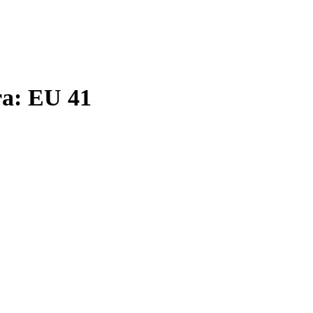
ra: EU 41
 a message.
 like a king. Always pass it on through the official route via