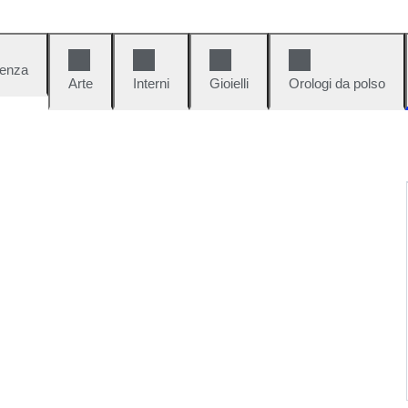
denza
Arte
Interni
Gioielli
Orologi da polso