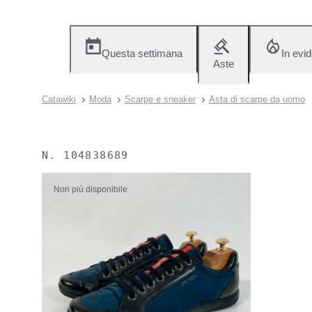
Questa settimana
In evi
Aste
Catawiki
Moda
Scarpe e sneaker
Asta di scarpe da uomo
N.
104838689
Non più disponibile