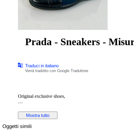
Prada - Sneakers - Misu
Traduci in italiano
Verrà tradotto con Google Traduttore
Original exclusive shoes,
Included: All items on photo, except shoe trees.
Mostra tutto
Do you have questions? You are always welcome to send me
Oggetti simili
Not satisfied with a purchase? No problem. You will be treated
Catawiki, then we will provide the best solution together.