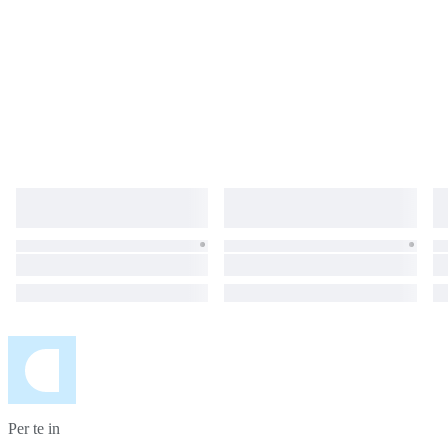
adeguato e spedizione tracciabile in tutta Europa.
Per te in