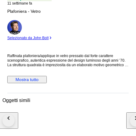
11 settimane fa
Plafoniera - Vetro
Esperto
Selezionato da John Bolt
Raffinata plafoniera/applique in vetro pressato dal forte carattere
scenografico, autentica espressione del design luminoso degli anni ’70.
La struttura quadrata è impreziosita da un elaborato motivo geometrico a
raggiera che cattura e diffonde la luce con straordinari effetti prismati,
creando riflessi caldi e sofisticati nell’ambiente. Il vetro spesso e lavorato
dona profondità materica e una presenza decorativa importante, tipica
Mostra tutto
dell’illuminazione modernista e Space Age dell’epoca. Il disegno centrale
a sole esploso richiama l’estetica glamour del design italiano e francese
degli anni Settanta, rendendo questo elemento ideale sia come
plafoniera a soffitto sia come elegante applique da parete. Accesa, la
Oggetti simili
lampada genera un’atmosfera luminosa e avvolgente, con giochi di luce
che valorizzano ingressi, salotti, corridoi, camere o ambienti rétro-
contemporanei. Anche da spenta mantiene un forte impatto estetico
grazie alla ricercata lavorazione geometrica del vetro. Oggetto decorativo
di grande fascino, perfetto per collezionisti e appassionati di interior
design vintage, modernariato e illuminazione Mid-Century / Space Age.
Condizioni generali buone con normali e lievi segni del tempo coerenti
con età e utilizzo, che ne attestano autenticità e vissuto. Imballaggio