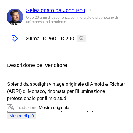
Selezionato da John Bolt
Oltre 20 anni di esperienza commerciale e proprietario di
un'impresa indipendente.
Esperto
Stima
€ 260
-
€ 290
Descrizione del venditore
Splendida spotlight vintage originale di Arnold & Richter
(ARRI) di Monaco, rinomata per l'illuminazione
professionale per film e studi.
Traduzione
Mostra originale
Questo pesante apparecchio industriale ha un design
Mostra di più
senza tempo con alette di raffreddamento in alluminio,
riflettore originale e basamento in metallo robusto. La