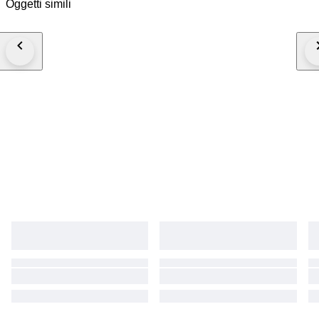
Oggetti simili
Germania, interamente metallico con pezzi originali.
Esemplare funzionante con un bel aspetto industriale.
Molto decorativo e apprezzato tra i collezionisti di
tecnologia cinematografica e per studi.
Parole chiave:
ARRI, Arnold Richter, lampada da studio, spotlight,
lampada da teatro, lampada da cinema, lampada
industriale, design vintage, cinema light, illuminazione
industriale, studiocinematografico.