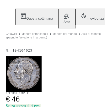
Questa settimana
In evidenza
Aste
Catawiki
Monete e francobolli
Monete dal mondo
Asta di monete
spagnole (selezione in argento)
N.
104104023
Venduto
OFFERTA FINALE
€ 46
Senza prezzo di riserva