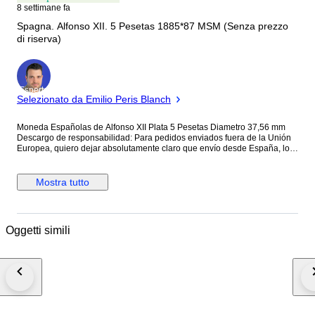
8 settimane fa
Spagna. Alfonso XII. 5 Pesetas 1885*87 MSM (Senza prezzo
di riserva)
Esperto
Selezionato da Emilio Peris Blanch
Moneda Españolas de Alfonso XII Plata 5 Pesetas Diametro 37,56 mm
Descargo de responsabilidad: Para pedidos enviados fuera de la Unión
Europea, quiero dejar absolutamente claro que envío desde España, lo
que significa que si el paquete se envía a cualquier país fuera de la
Unión Europea, y/o dentro de la UE que tenga acuerdo fiscal especial (
ejemplo: Islas Canarias), puede que te lo paren en la aduana local y te
Mostra tutto
pidan que pagues impuestos. Este es un procedimiento legal aduanero y
está completamente fuera de nuestro control. Gracias por su
comprensión. Los envios a las islas por favor facilitarnos el DNI para no
retrasar los envíos. IMPORTANTE: Para los envios de mas de 200 Euros
Oggetti simili
sin seguro se harán bajo responsabilidad del cliente. Para los países de
Suiza, Noruega y Chipre no se envían monedas de mas de 100 años.
SITUACION ESPECIAL: Los envíos a Estados Unidos deben pasar por
aduanas y, según la situación actual y el valor del paquete, pueden estar
sujetos a impuestos.