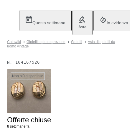
Questa settimana
In evidenza
Aste
Catawiki
Gioielli e pietre preziose
Gioielli
Asta di gioielli da
uomo vintage
N.
104167526
Non più disponibile
Offerte chiuse
8 settimane fa