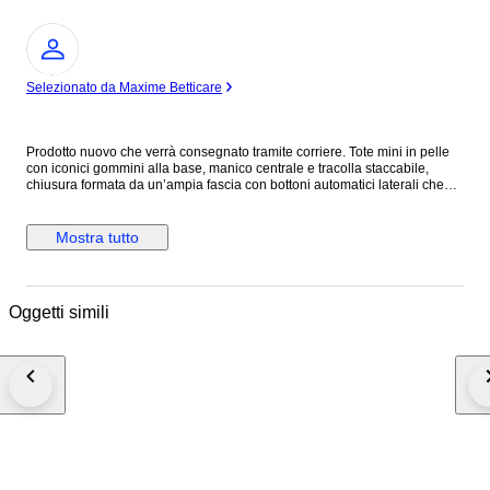
Esperto
Selezionato da Maxime Betticare
Prodotto nuovo che verrà consegnato tramite corriere. Tote mini in pelle
con iconici gommini alla base, manico centrale e tracolla staccabile,
chiusura formata da un’ampia fascia con bottoni automatici laterali che
nascondono una zip con doppio cursore e tiranti in pelle, tasca con
bottone automatico dietro, interno a contrasto in pelle scamosciata e
tasca interna con cerniera. Il prodotto comprende dust bag di stoffa con
Mostra tutto
logo e tracolla.
Oggetti simili