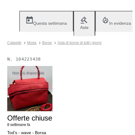
Questa settimana
In evidenza
Aste
Catawiki
Moda
Borse
Asta di borse di tutti i giorni
N.
104223438
Non più disponibile
Offerte chiuse
8 settimane fa
Tod's - wave - Borsa