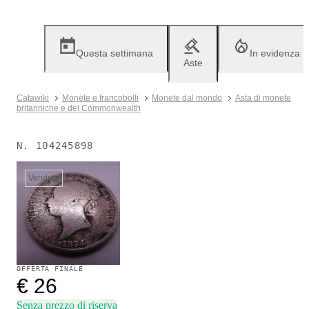
Questa settimana
In evidenza
Aste
Catawiki
Monete e francobolli
Monete dal mondo
Asta di monete
britanniche e del Commonwealth
N.
104245898
Venduto
OFFERTA FINALE
€ 26
Senza prezzo di riserva