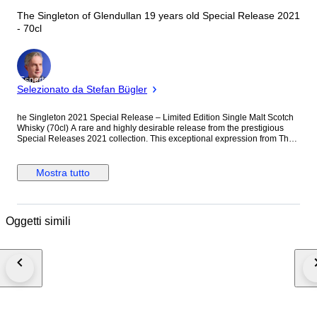
The Singleton of Glendullan 19 years old Special Release 2021
- 70cl
Esperto
Selezionato da Stefan Bügler
he Singleton 2021 Special Release – Limited Edition Single Malt Scotch
Whisky (70cl) A rare and highly desirable release from the prestigious
Special Releases 2021 collection. This exceptional expression from The
Singleton was created as a one-off bottling, showcasing the distillery's
character through an innovative maturation and cask selection. Bottled at
natural cask strength and presented without chill filtration, this whisky
Mostra tutto
delivers remarkable depth and complexity, with rich notes of orchard fruits,
honey, vanilla, spice, and oak. A superb example of The Singleton's
smooth and approachable style elevated to collector-grade quality.
Details Distillery: The Singleton Release: Special Release 2021 Type:
Oggetti simili
Single Malt Scotch Whisky Volume: 70cl Natural cask strength Non-chill
filtered Limited Edition Original presentation box included Condition
Unopened Excellent condition Bottle and packaging well preserved
Stored upright in suitable conditions Collector's Note The annual Special
Releases are among the most anticipated whisky launches each year,
with many editions becoming increasingly scarce shortly after release.
The Singleton 2021 Special Release is a sought-after bottling that
appeals to both collectors and enthusiasts looking for unique, limited-
edition expressions. An excellent opportunity to add a distinctive and