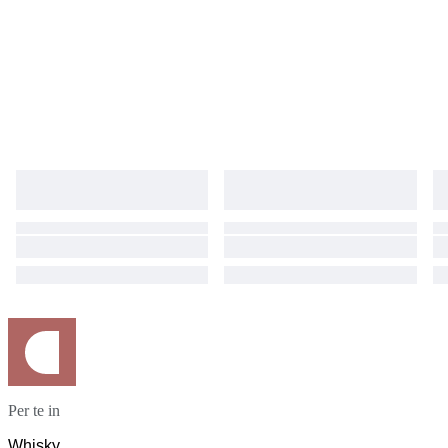
increasingly hard-to-find Special Release to any whisky collection.
Per te in
Whisky