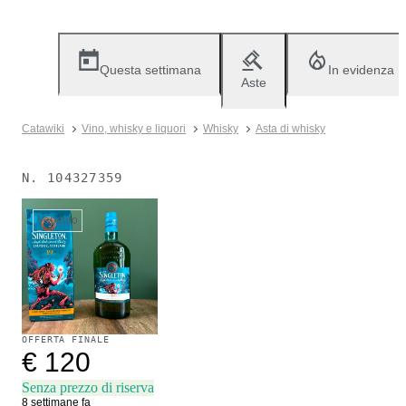
Questa settimana
In evidenza
Aste
Catawiki
Vino, whisky e liquori
Whisky
Asta di whisky
N.
104327359
Venduto
OFFERTA FINALE
€ 120
Senza prezzo di riserva
8 settimane fa