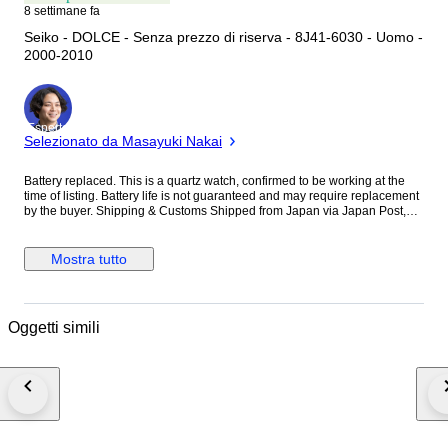
8 settimane fa
Seiko - DOLCE - Senza prezzo di riserva - 8J41-6030 - Uomo -
2000-2010
Esperto
Selezionato da Masayuki Nakai
Battery replaced. This is a quartz watch, confirmed to be working at the
time of listing. Battery life is not guaranteed and may require replacement
by the buyer. Shipping & Customs Shipped from Japan via Japan Post,
fully trackable shipping. Customs duties and import taxes, if any, are the
responsibility of the buyer. Dispatch days are Monday to Friday. We do not
ship on Saturdays, Sundays, or public holidays as the post office is
Mostra tutto
closed. Import duties, taxes, and other charges are not included in the
item price or shipping cost. These charges are the buyer's responsibility.
Please check with your country's customs office before purchasing.
Oggetti simili