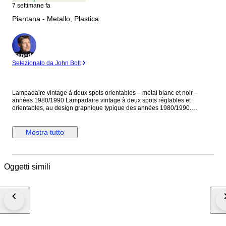
7 settimane fa
Piantana - Metallo, Plastica
Esperto
Selezionato da John Bolt
Lampadaire vintage à deux spots orientables – métal blanc et noir –
années 1980/1990 Lampadaire vintage à deux spots réglables et
orientables, au design graphique typique des années 1980/1990.
Structure en métal laqué blanc avec détails noirs, base ronde lestée et
deux projecteurs cylindriques montés sur la tige centrale. Chaque spot
peut être orienté afin de diriger la lumière selon les besoins : éclairage
Mostra tutto
d’ambiance, coin lecture, bureau, salon ou décoration vintage. Très belle
présence visuelle avec son contraste noir et blanc, sobre et efficace. Un
luminaire décoratif au style à la fois rétro, industriel léger et design, facile
à intégrer dans un intérieur contemporain, vintage ou loft. Les deux spots
Oggetti simili
sont équipés de douilles classiques gros culot à visser, type E27.
L’ensemble est fonctionnel. Dimensions approximatives Hauteur totale :
144 cm Diamètre de la base : 24 cm Longueur d’un spot : 15 cm Diamètre
d’un spot : 9 cm Douilles : E27, gros culot à visser État Bon état général
d’usage. Le lampadaire présente quelques traces normales liées à son
âge : petites marques, légères traces sur la base et les spots, ainsi que de
petites traces d’usage à l’intérieur des réflecteurs. À noter : il manque une
vis sur le côté du spot inférieur. Cette partie a été réparée proprement et