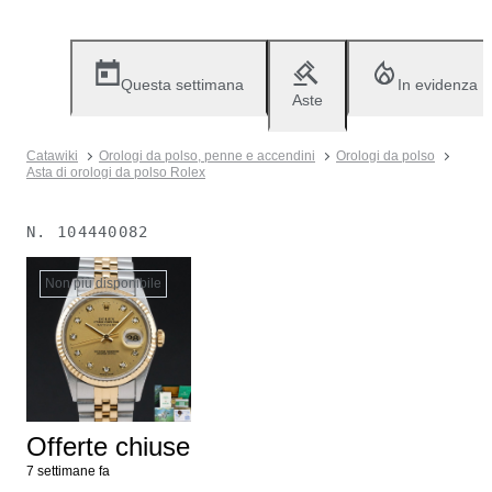
Questa settimana
In evidenza
Aste
Catawiki
Orologi da polso, penne e accendini
Orologi da polso
Asta di orologi da polso Rolex
N.
104440082
Non più disponibile
Offerte chiuse
7 settimane fa