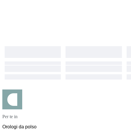
interest, and good luck!
Per te in
Orologi da polso