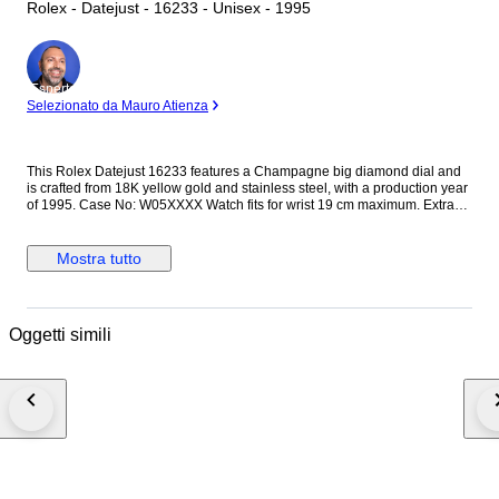
Rolex - Datejust - 16233 - Unisex - 1995
Esperto
Selezionato da Mauro Atienza
This Rolex Datejust 16233 features a Champagne big diamond dial and
is crafted from 18K yellow gold and stainless steel, with a production year
of 1995. Case No: W05XXXX Watch fits for wrist 19 cm maximum. Extra
bracelet links available for purchase on request. It comes with: • With
original papers, booklets, box and plastic tag • With our own exclusive
Certificate of Originality • A The Watch Register Search Certificate, both
Mostra tutto
legally recognized as proof of due diligence. We are big EU company with
the team of 35 professionals and more than 18000 sells of luxury watches
track record. You can find thousands five star reviews. Why Choose Us? •
100% Original Watches • 365-day Warranty • 14-day Full Refund Policy •
Oggetti simili
No Customs Taxes for EU Buyers • 0% VAT for EU Buyers • 24–48 Hours
Insured Shipping via DHL Express • All watches are in stock, ensuring
same-day shipping. • Watches are serviced in our own workshop by our
12 experienced watchmakers. Servicing Details Every watch undergoes: •
Movement cleaning with specialized equipment • Oiling and accuracy
adjustments • Testing on a Timegrapher • Waterproof testing • A 48-hour
performance test using Cyclotest equipment Additional Notes • Pictures
provided are an integral part of the description — we do not use
Photoshop; the watch appears exactly as shown. • Please review the
images carefully. Feel free to ask any questions. Thank you for your