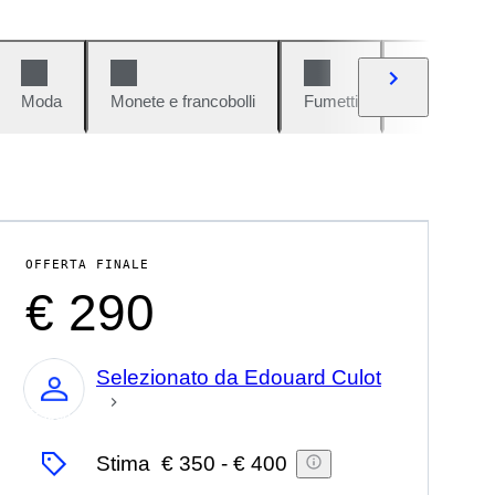
Moda
Monete e francobolli
Fumetti
Auto e moto
OFFERTA FINALE
€ 290
Selezionato da Edouard Culot
Esperto
Stima
€ 350
-
€ 400