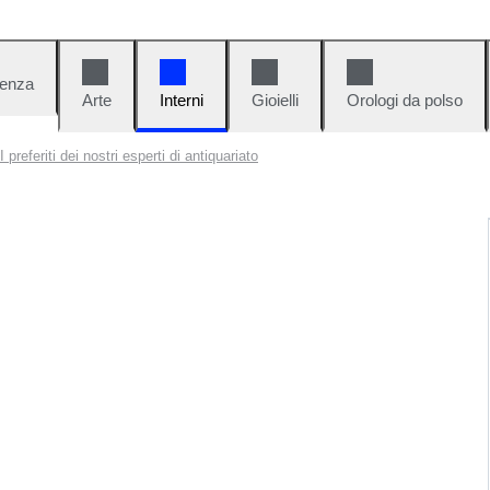
denza
Arte
Interni
Gioielli
Orologi da polso
I preferiti dei nostri esperti di antiquariato