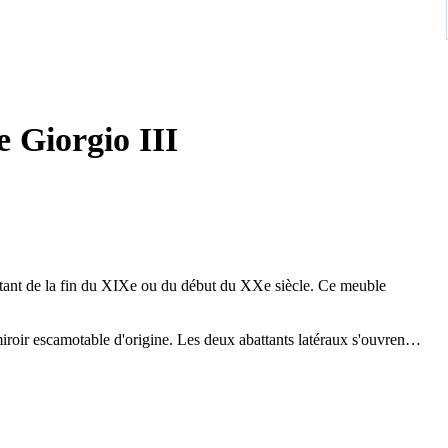
e Giorgio III
atant de la fin du XIXe ou du début du XXe siècle. Ce meuble
iroir escamotable d'origine. Les deux abattants latéraux s'ouvrent
 coulissante gainée de cuir (ou patine d'origine), idéale pour un
e, assurant une silhouette légère et raffinée.
elques traces d'usage normales pour son âge, ce qui confirme son