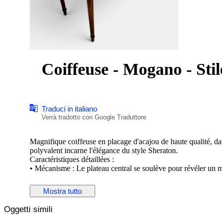
Coiffeuse - Mogano - Stil
Traduci in italiano
Verrà tradotto con Google Traduttore
Magnifique coiffeuse en placage d'acajou de haute qualité, d
polyvalent incarne l'élégance du style Sheraton.
Caractéristiques détaillées :
• Mécanisme : Le plateau central se soulève pour révéler un m
pour offrir des compartiments de rangement spacieux.
• Éléments : Le tiroir central dispose d'une tablette d'écriture
Mostra tutto
usage mixte.
• Piètement : Quatre pieds gaines (fuselés) typiques de l'époqu
Oggetti simili
• État : Bel état général avec une superbe patine du bois. Qu
authenticité