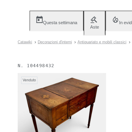
Questa settimana
In evi
Aste
Catawiki
Decorazioni d'interni
Antiquariato e mobili classici
N.
104498432
Venduto