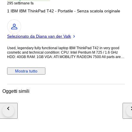
295 settimane fa
1 IBM IBM ThinkPad T42 - Portatile - Senza scatola originale
Esperto
Selezionato da Diana van der Valk
Used, legendary fully functional laptop IBM ThinkPad T42 in very good
cosmetic and technical condition: CPU: Intel Pentium M 725 / 1.6 GHz
HDD: 40GB RAM: 1GB VGA: ATI MOBILITY RADEON 7500 All parts are
original, pre-installed original version of Microsoft Windows XP Pro IBM.
Access IBM, Adobe Acrobat Reader, Drivers & Utilities, IBM Drive Letter
Access, IBM RecordNow, IBM Update Connector, InterVideo WinDVD,
Mostra tutto
Norton AntiVirus, PC Doctor, ThinkPad Utilities, ThinkVantage Access
Connections, ThinkVantage Rescue and Recovery with Rapid Restore
Original IBM power adapter. Low battery. Please view the photos to form
your own impression before you bet. The shipment will be sent by
Oggetti simili
securely insured registered mail. Buyers from outside the European
Union are responsible for any potential customs and VAT charges.
Possible shipping delays. Current COVID-19 safety precautions in some
regions mean that shipping might take longer. Hope for uderstanding.