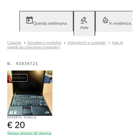
Questa settimana
In evidenza
Aste
Catawiki
Giocattoli e modellini
Videogiochi e computer
Asta di
oggetti da collezione (computer)
N.
43034721
Venduto
OFFERTA FINALE
€ 20
Senza prezzo di riserva