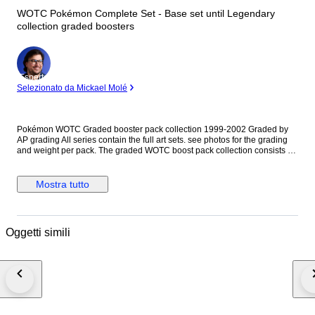
WOTC Pokémon Complete Set - Base set until Legendary
collection graded boosters
Esperto
Selezionato da Mickael Molé
Pokémon WOTC Graded booster pack collection 1999-2002 Graded by
AP grading All series contain the full art sets. see photos for the grading
and weight per pack. The graded WOTC boost pack collection consists of
the following series: - Shadowless base set - Unlimited base set - 1st
Edition Jungle set - Unlimited Jungle set - 1ste Edition Fossil set -
Unlimited fossil set - Base set 2 - 1ste Edition Team rocket - Unlimited
Mostra tutto
Team rocket - 1st Edition Gym heroes - 1st Edition Gym Challenge - 1st
Edition Neo Genesis - 1st Edition Neo Discovery - 1st Edition Neo
Revelation - 1st Edition Neo Destiny - Legendary Collection
Oggetti simili