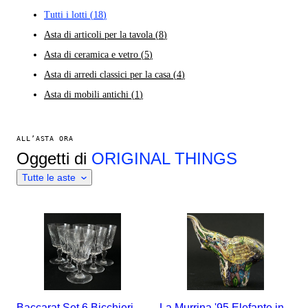
Tutti i lotti
(
18
)
Asta di articoli per la tavola
(
8
)
Asta di ceramica e vetro
(
5
)
Asta di arredi classici per la casa
(
4
)
Asta di mobili antichi
(
1
)
ALL’ASTA ORA
Oggetti di
ORIGINAL THINGS
Tutte le aste
Baccarat Set 6 Bicchieri
La Murrina '95 Elefante in