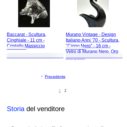
Baccarat - Scultura,
Murano Vintage - Design
Cinghiale - 11 cm -
Italiano Anni '70 - Scultura,
Cristallo Massiccio
"Cigno Nero” - 16 cm -
Vetro di Murano Nero, Oro
e Argento
Precedente
1
2
Storia
del venditore