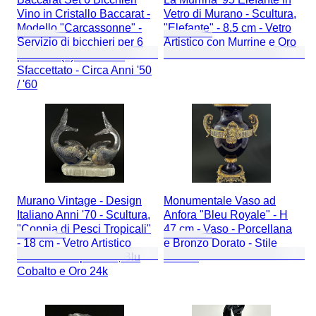
Vino in Cristallo Baccarat -
Vetro di Murano - Scultura,
Modello "Carcassonne" -
"Elefante" - 8.5 cm - Vetro
Servizio di bicchieri per 6
Artistico con Murrine e Oro
persone (6) - Cristallo
Sfaccettato - Circa Anni '50
/ '60
Murano Vintage - Design
Monumentale Vaso ad
Italiano Anni '70 - Scultura,
Anfora "Bleu Royale" - H
"Coppia di Pesci Tropicali"
47 cm - Vaso - Porcellana
- 18 cm - Vetro Artistico
e Bronzo Dorato - Stile
Murano Trasparente, Blu
Sèvres
Cobalto e Oro 24k