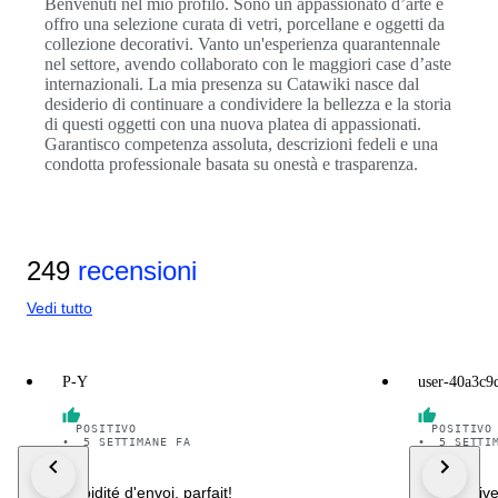
Benvenuti nel mio profilo. Sono un appassionato d’arte e
offro una selezione curata di vetri, porcellane e oggetti da
collezione decorativi. Vanto un'esperienza quarantennale
nel settore, avendo collaborato con le maggiori case d’aste
internazionali. La mia presenza su Catawiki nasce dal
desiderio di continuare a condividere la bellezza e la storia
di questi oggetti con una nuova platea di appassionati.
Garantisco competenza assoluta, descrizioni fedeli e una
condotta professionale basata su onestà e trasparenza.
249
recensioni
Vedi tutto
P-Y
user-40a3c9
POSITIVO
POSITIVO
•
5 SETTIMANE FA
•
5 SETTI
Rapidité d'envoi, parfait!
good delive