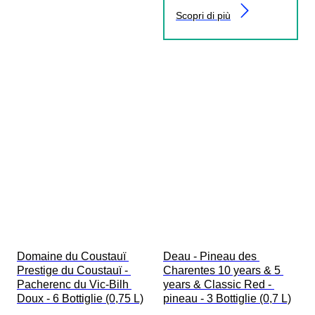
Scopri di più
Domaine du Coustauï 
Deau - Pineau des 
Prestige du Coustauï - 
Charentes 10 years & 5 
Pacherenc du Vic-Bilh 
years & Classic Red - 
Doux - 6 Bottiglie (0,75 L)
pineau - 3 Bottiglie (0,7 L)