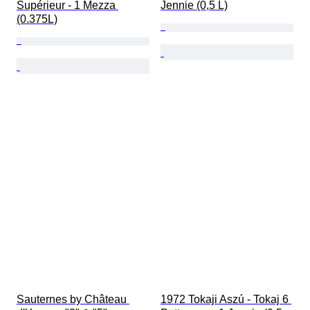
Supérieur - 1 Mezza 
Jennie (0,5 L)
(0.375L)
Sauternes by Château 
1972 Tokaji Aszú - Tokaj 6 