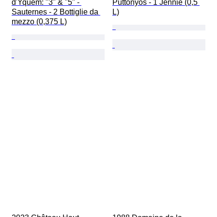
d'Yquem: "3" & "5" - 
Puttonyos - 1 Jennie (0,5 
Sauternes - 2 Bottiglie da 
L)
mezzo (0,375 L)