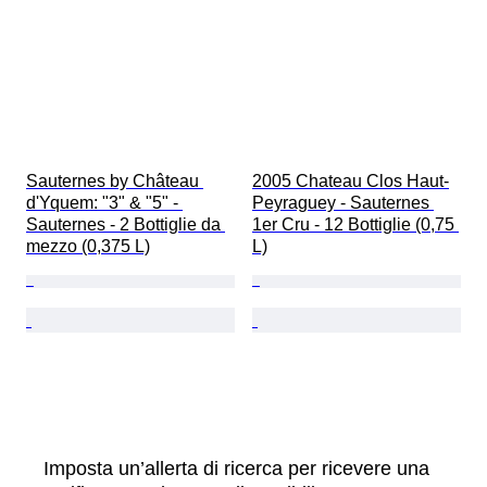
Sauternes by Château 
2005 Chateau Clos Haut-
d'Yquem: "3" & "5" - 
Peyraguey - Sauternes 
Sauternes - 2 Bottiglie da 
1er Cru - 12 Bottiglie (0,75 
mezzo (0,375 L)
L)
Imposta un’allerta di ricerca per ricevere una