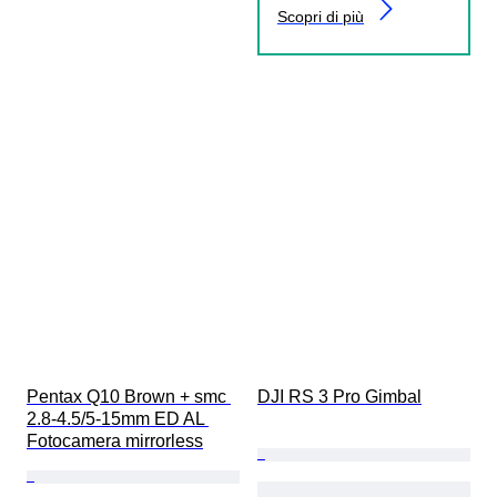
Scopri di più
Pentax Q10 Brown + smc 
DJI RS 3 Pro Gimbal
2.8-4.5/5-15mm ED AL 
Fotocamera mirrorless