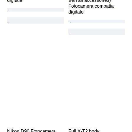
digitale
with all accessories) 
Fotocamera compatta 
digitale
Nikon D90 Fotocamera 
Fuji X-T2 body 