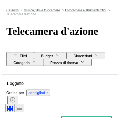
Catawiki
Musica, film e fotocamere
Fotocamere e strumenti ottici
Telecamera d'azione
Telecamera d'azione
Filtri
Budget
Dimensioni
Categoria
Prezzo di riserva
Data di chiusura
Ubicazione
Marchio
Oggetto
1 oggetto
Condizioni
Periodo
Testato e funzionante
Epoca
Ordina per
consigliati