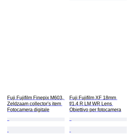
Fuji Fujifilm Finepix M603, 
Fuji Fujifilm XF 18mm 
Zeldzaam collector's item 
f/1.4 R LM WR Lens 
Fotocamera digitale
Obiettivo per fotocamera