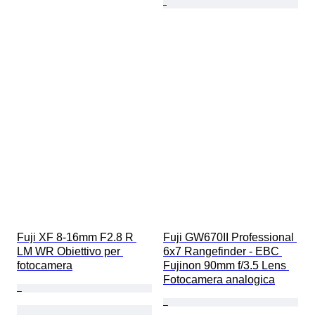
Fuji XF 8-16mm F2.8 R 
Fuji GW670II Professional 
LM WR Obiettivo per 
6x7 Rangefinder - EBC 
fotocamera
Fujinon 90mm f/3.5 Lens 
Fotocamera analogica