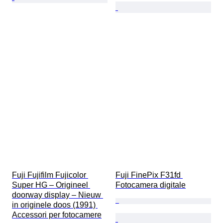
Fuji Fujifilm Fujicolor 
Fuji FinePix F31fd 
Super HG – Origineel 
Fotocamera digitale
doorway display – Nieuw 
in originele doos (1991) 
Accessori per fotocamere