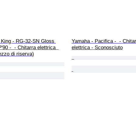
 King - RG-32-SN Gloss 
Yamaha - Pacifica -  - Chitar
90 -  - Chitarra elettrica  
elettrica - Sconosciuto
zzo di riserva)