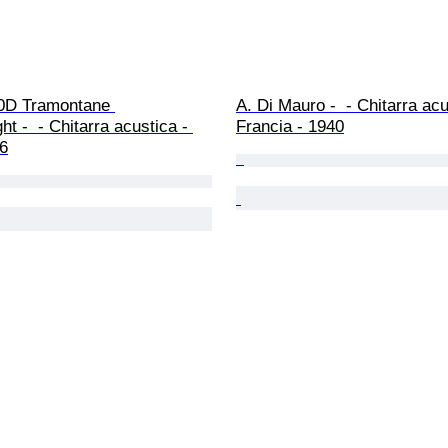
0D Tramontane 
A. Di Mauro -  - Chitarra acu
t -  - Chitarra acustica - 
Francia - 1940
16