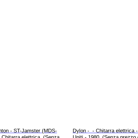
nton - ST-Jamster (MDS-
Dylon -  - Chitarra elettrica -
 Chitarra elettrica  (Senza 
Uniti - 1980  (Senza prezzo 