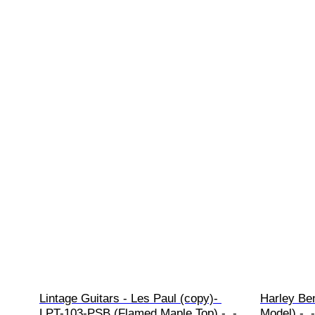
Lintage Guitars - Les Paul (copy)- 
Harley Be
LPT-103-PSB (Flamed Maple Top) -  - 
Model) -  -