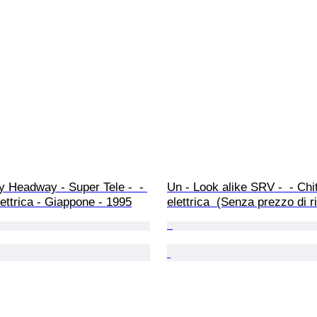
 Headway - Super Tele -  - 
Un - Look alike SRV -  - Chi
lettrica - Giappone - 1995
elettrica  (Senza prezzo di r