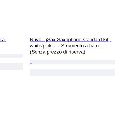
ra 
Nuvo - jSax Saxophone standard kit, 
white/pink -  - Strumento a fiato  
(Senza prezzo di riserva)