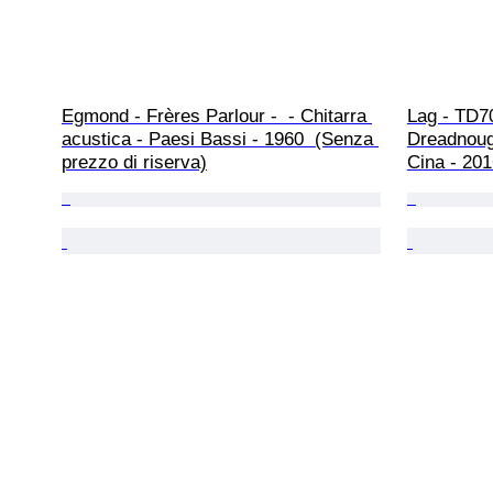
Egmond - Frères Parlour -  - Chitarra 
Lag - TD7
acustica - Paesi Bassi - 1960  (Senza 
Dreadnough
prezzo di riserva)
Cina - 20