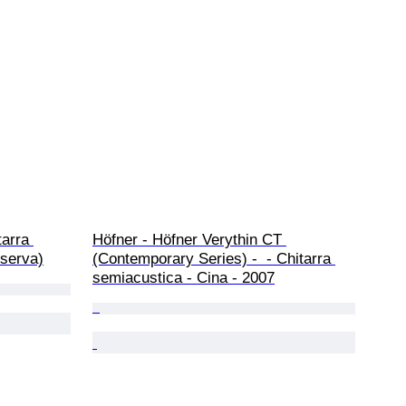
tarra 
Höfner - Höfner Verythin CT 
iserva)
(Contemporary Series) -  - Chitarra 
semiacustica - Cina - 2007