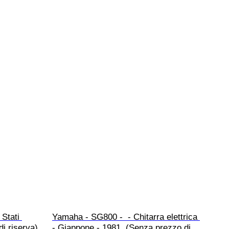
 Stati 
Yamaha - SG800 -  - Chitarra elettrica 
di riserva)
- Giappone - 1981  (Senza prezzo di 