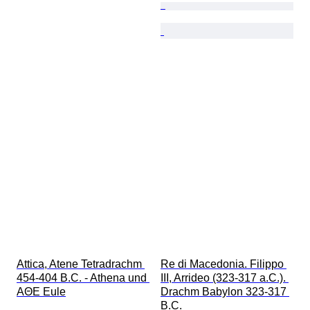
Attica, Atene Tetradrachm 
Re di Macedonia. Filippo 
454-404 B.C. - Athena und 
III, Arrideo (323-317 a.C.). 
AΘE Eule
Drachm Babylon 323-317 
B.C.