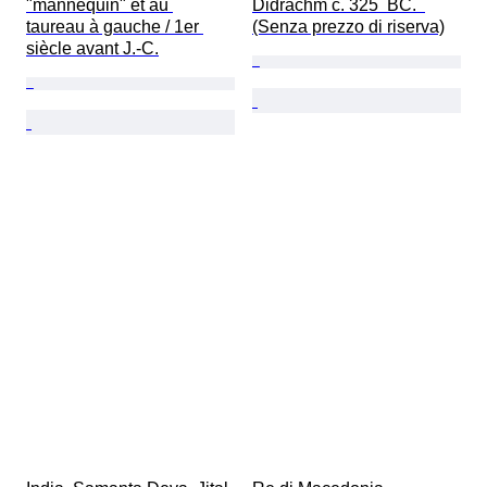
"mannequin" et au 
Didrachm c. 325  BC.  
taureau à gauche / 1er 
(Senza prezzo di riserva)
siècle avant J.-C.