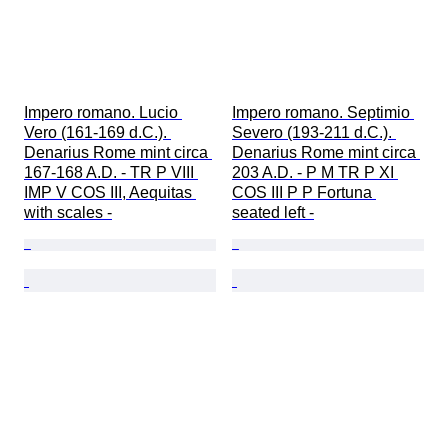
Impero romano. Lucio 
Impero romano. Septimio 
Vero (161-169 d.C.). 
Severo (193-211 d.C.). 
Denarius Rome mint circa 
Denarius Rome mint circa 
167-168 A.D. - TR P VIII 
203 A.D. - P M TR P XI 
IMP V COS III, Aequitas 
COS III P P Fortuna 
with scales -
seated left -