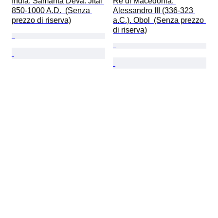
India. Samanta Deva. Jital 
Re di Macedonia. 
850-1000 A.D.  (Senza 
Alessandro III (336-323 
prezzo di riserva)
a.C.). Obol  (Senza prezzo 
di riserva)