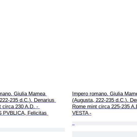
mano. Giulia Mamea 
Impero romano. Giulia Mam
222-235 d.C.). Denarius 
(Augusta, 222-235 d.C.). De
circa 230 A.D. - 
Rome mint circa 225-235 A.D
 PVBLICA, Felicitas 
VESTA -