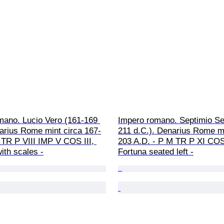
mano. Lucio Vero (161-169 
Impero romano. Septimio Se
arius Rome mint circa 167-
211 d.C.). Denarius Rome mi
 TR P VIII IMP V COS III, 
203 A.D. - P M TR P XI COS 
ith scales -
Fortuna seated left -