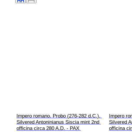
Impero romano. Probo (276-282 d.C.). 
Impero ro
Silvered Antoninianus Siscia mint 2nd 
Silvered A
officina circa 280 A.D. - PAX 
officina c