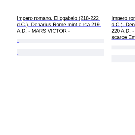
Impero romano. Eliogabalo (218-222 
Impero ro
d.C.). Denarius Rome mint circa 219 
d.C.). Den
A.D. - MARS VICTOR -
220 A.D. 
scarce Emp