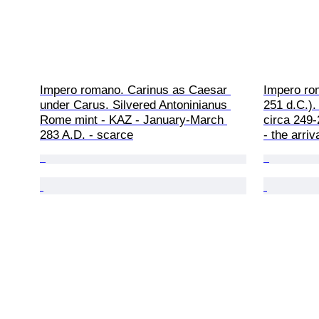
Impero romano. Carinus as Caesar 
Impero ro
under Carus. Silvered Antoninianus 
251 d.C.).
Rome mint - KAZ - January-March 
circa 249
283 A.D. - scarce
- the arri