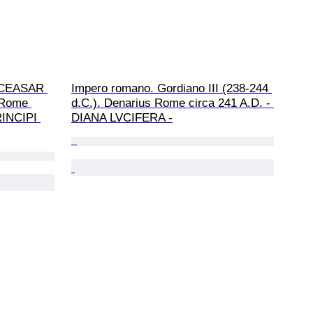
s CEASAR 
Impero romano. Gordiano III (238-244 
 Rome 
d.C.). Denarius Rome circa 241 A.D. - 
RINCIPI 
DIANA LVCIFERA -