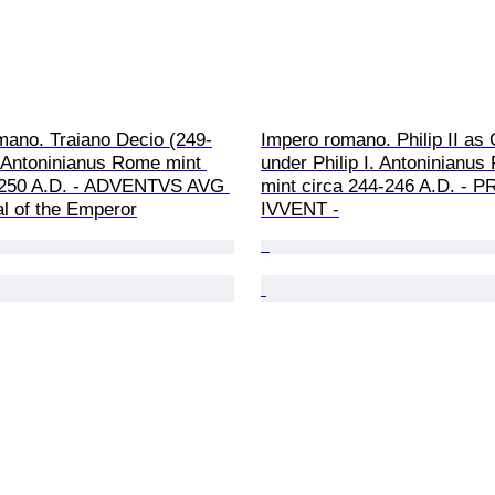
mano. Traiano Decio (249-
Impero romano. Philip II a
 Antoninianus Rome mint 
under Philip I. Antoninianus
-250 A.D. - ADVENTVS AVG 
mint circa 244-246 A.D. - P
val of the Emperor
IVVENT -