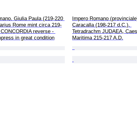
mano. Giulia Paula (219-220 
Impero Romano (provinciale)
arius Rome mint circa 219-
Caracalla (198-217 d.C.). 
- CONCORDIA reverse - 
Tetradrachm JUDAEA, Caes
ress in great condition
Maritima 215-217 A.D.