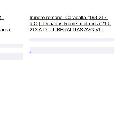
. 
Impero romano. Caracalla (198-217 
d.C.). Denarius Rome mint circa 210-
area 
213 A.D. - LIBERALITAS AVG VI -