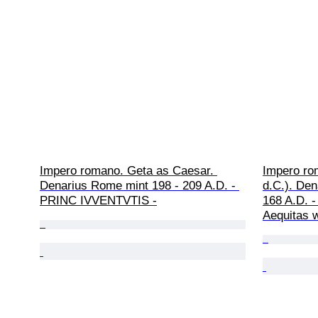
Impero romano. Geta as Caesar. 
Impero ro
Denarius Rome mint 198 - 209 A.D. - 
d.C.). Den
PRINC IVVENTVTIS -
168 A.D. -
Aequitas w