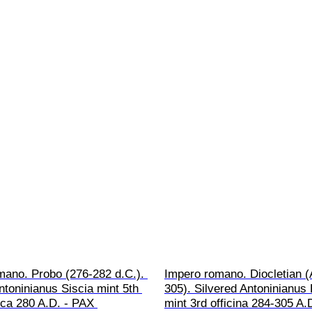
mano. Probo (276-282 d.C.). 
Impero romano. Diocletian 
ntoninianus Siscia mint 5th 
305). Silvered Antoninianus
irca 280 A.D. - PAX 
mint 3rd officina 284-305 A.D