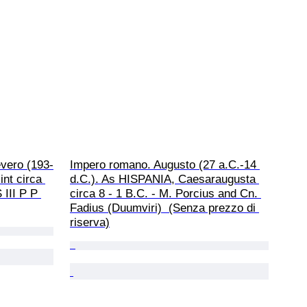
vero (193-
Impero romano. Augusto (27 a.C.-14 
nt circa 
d.C.). As HISPANIA, Caesaraugusta 
III P P 
circa 8 - 1 B.C. - M. Porcius and Cn. 
Fadius (Duumviri)  (Senza prezzo di 
riserva)