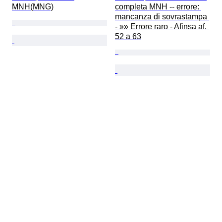
MNH(MNG)
completa MNH -- errore: 
mancanza di sovrastampa 
- »» Errore raro - Afinsa af. 
52 a 63