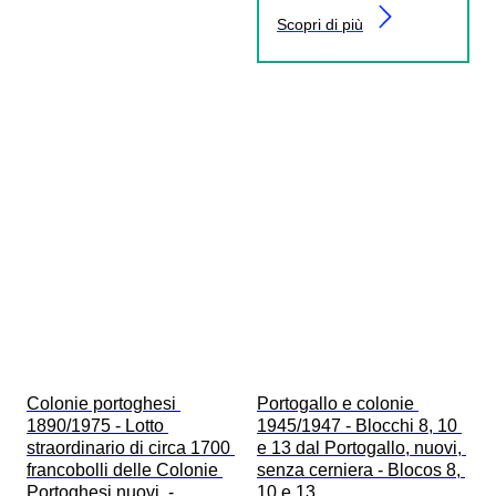
Scopri di più
Colonie portoghesi 
Portogallo e colonie 
1890/1975 - Lotto 
1945/1947 - Blocchi 8, 10 
straordinario di circa 1700 
e 13 dal Portogallo, nuovi, 
francobolli delle Colonie 
senza cerniera - Blocos 8, 
Portoghesi nuovi. - 
10 e 13