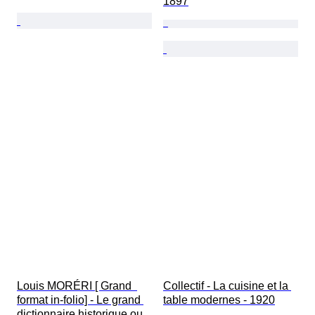
1897
Louis MORÉRI [ Grand  
Collectif - La cuisine et la 
format in-folio] - Le grand 
table modernes - 1920
dictionnaire historique ou 