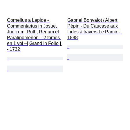
Cornelius a Lapide - 
Gabriel Bonvalot / Albert 
Commentarius in Josue, 
Pépin - Du Caucase aux 
Judicum, Ruth, Regum et 
Indes à travers Le Pamir - 
Paralipomenon – 2 tomes 
1888
en 1 vol –[ Grand In Folio ] 
- 1732