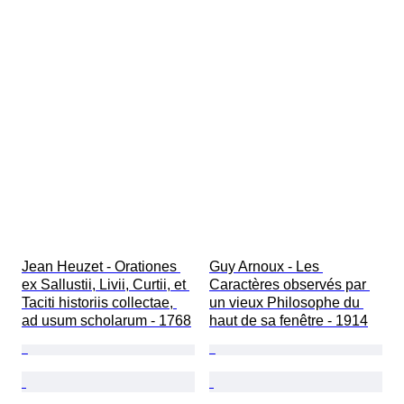
Jean Heuzet - Orationes 
Guy Arnoux - Les 
ex Sallustii, Livii, Curtii, et 
Caractères observés par 
Taciti historiis collectae, 
un vieux Philosophe du 
ad usum scholarum - 1768
haut de sa fenêtre - 1914