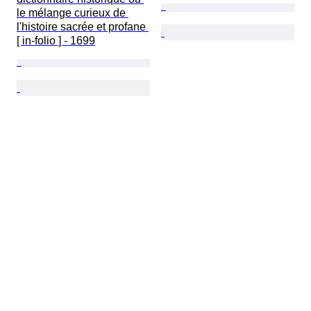
le mélange curieux de 
l'histoire sacrée et profane 
[ in-folio ] - 1699