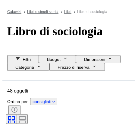
Catawiki
Libri e cimeli storici
Libri
Libro di sociologia
Libro di sociologia
Filtri
Budget
Dimensioni
Categoria
Prezzo di riserva
Data di chiusura
Ubicazione
Oggetto
Condizioni
48 oggetti
Accessori
Soggetto
Rilegatura
Edizione
Lingua
Ordina per
consigliati