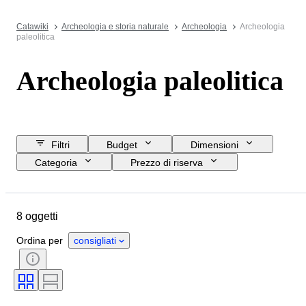
Catawiki
Archeologia e storia naturale
Archeologia
Archeologia
paleolitica
Archeologia paleolitica
Filtri
Budget
Dimensioni
Categoria
Prezzo di riserva
Data di chiusura
Ubicazione
Oggetto
Paese d’origine
8 oggetti
Materiale
Condizioni
Stile
Originale / Replica
Provenienza
Ordina per
consigliati