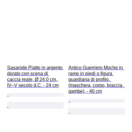
Sasanide Piatto in argento 
Antico Guerriero Moche in 
dorato con scena di 
rame in piedi o figura 
caccia reale, Ø 24,0 cm, 
guardiana di profilo, 
IV–V secolo d.C. - 24 cm
(maschera, corpo, braccia, 
gambe), - 40 cm