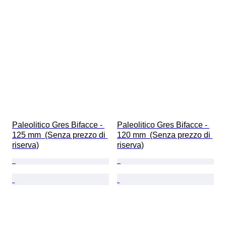
Paleolitico Gres Bifacce - 
Paleolitico Gres Bifacce - 
125 mm  (Senza prezzo di 
120 mm  (Senza prezzo di 
riserva)
riserva)