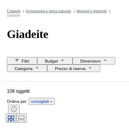
Catawiki
Archeologia e storia naturale
Minerali e meteoriti
Giadeite
Giadeite
Filtri
Budget
Dimensioni
Categoria
Prezzo di riserva
Data di chiusura
Ubicazione
Oggetto
Paese d’origine
108 oggetti
Forma minerale
Ordina per
consigliati