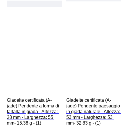
Giadeite certificata (A-
Giadeite certificata (A-
jade) Pendente a forma di 
jade) Pendente paesaggio 
farfalla in giada - Altezza: 
in giada naturale - Altezza: 
28 mm - Larghezza: 55 
53 mm - Larghezza: 53 
mm- 15.38 g - (1)
mm- 32.83 g - (1)