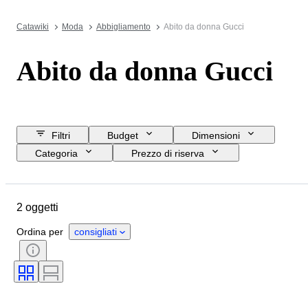
Catawiki
Moda
Abbigliamento
Abito da donna Gucci
Abito da donna Gucci
Filtri
Budget
Dimensioni
Categoria
Prezzo di riserva
Data di chiusura
Ubicazione
Marchio
Oggetto
2 oggetti
Paese d’origine
Materiale
Genere
Condizioni
Colore
Ordina per
consigliati
Taglia
Taglia sull’oggetto
Epoca