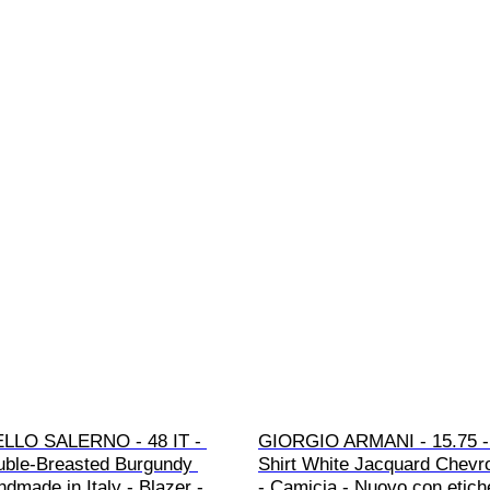
LLO SALERNO - 48 IT - 
GIORGIO ARMANI - 15.75 - 
uble-Breasted Burgundy 
Shirt White Jacquard Chevr
dmade in Italy - Blazer - 
- Camicia - Nuovo con etich