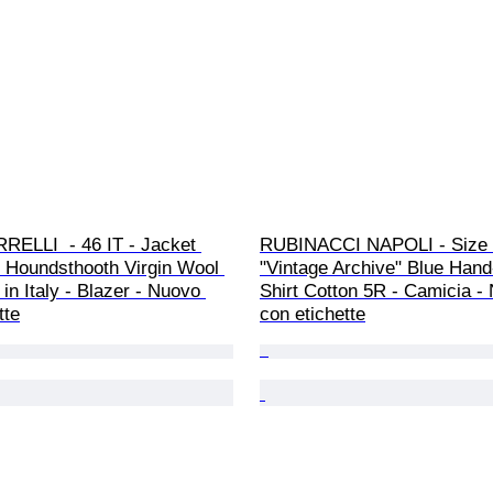
RELLI  - 46 IT - Jacket 
RUBINACCI NAPOLI - Size 
 Houndsthooth Virgin Wool 
"Vintage Archive" Blue Han
n Italy - Blazer - Nuovo 
Shirt Cotton 5R - Camicia -
tte
con etichette