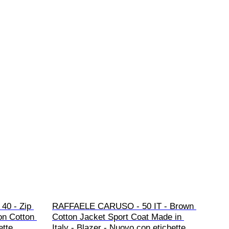
40 - Zip 
RAFFAELE CARUSO - 50 IT - Brown 
on Cotton 
Cotton Jacket Sport Coat Made in 
ette
Italy - Blazer - Nuovo con etichette