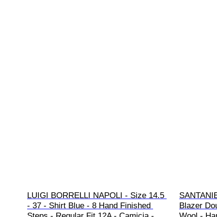
LUIGI BORRELLI NAPOLI - Size 14.5 
SANTANIE
- 37 - Shirt Blue - 8 Hand Finished 
Blazer Do
Steps - Regular Fit 12A - Camicia - 
Wool - Han