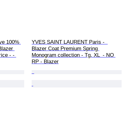
ve 100% 
YVES SAINT LAURENT Paris -  
lazer 
Blazer Coat Premium Spring 
ice - - 
Monogram collection - Tg. XL  - NO 
RP - Blazer