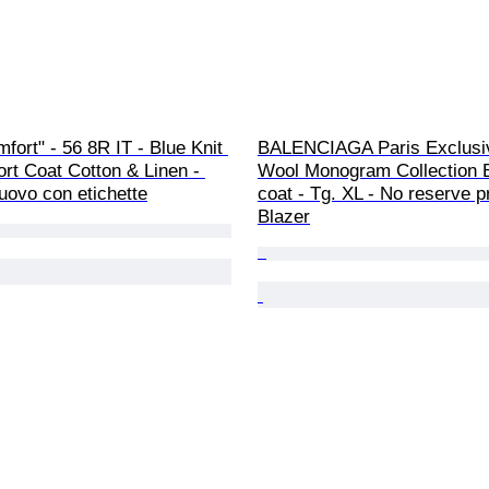
fort" - 56 8R IT - Blue Knit 
BALENCIAGA Paris Exclusi
rt Coat Cotton & Linen - 
Wool Monogram Collection B
uovo con etichette
coat - Tg. XL - No reserve pr
Blazer