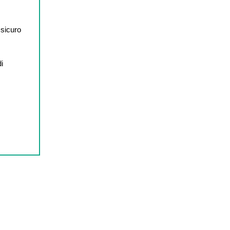
 sicuro
di