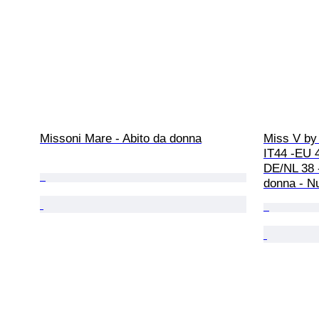
Missoni Mare - Abito da donna
Miss V by 
IT44 -EU 4
DE/NL 38 -
donna - Nu