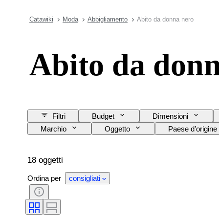
Catawiki
Moda
Abbigliamento
Abito da donna nero
Abito da donn
Filtri
Budget
Dimensioni
Marchio
Oggetto
Paese d’origine
Taglia sull’oggetto
Motivo
18 oggetti
Ordina per
consigliati