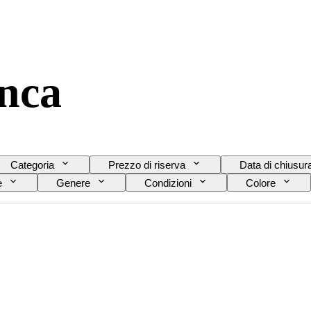
nca
Categoria
Prezzo di riserva
Data di chiusur
e
Genere
Condizioni
Colore
Epoca