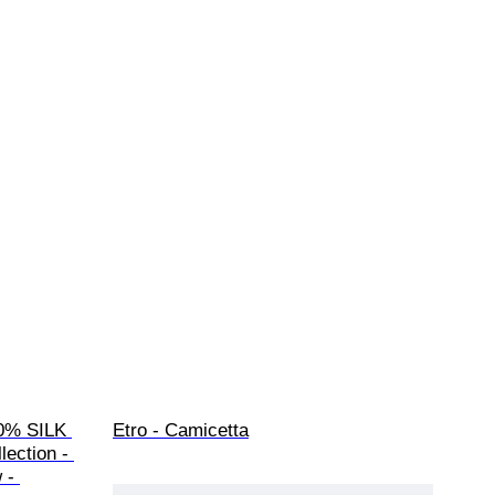
0% SILK 
Etro - Camicetta
ection - 
 - 