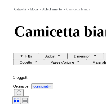
Catawiki
Moda
Abbigliamento
Camicetta bianca
Camicetta bia
Filtri
Budget
Dimensioni
Oggetto
Paese d’origine
Material
Motivo
Taglia del colletto della camicia
5 oggetti
Ordina per
consigliati