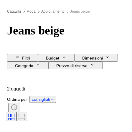
Catawiki
Moda
Abbigliamento
Jeans beige
Jeans beige
Filtri
Budget
Dimensioni
Categoria
Prezzo di riserva
Data di chiusura
Ubicazione
Marchio
Oggetto
Materiale
2 oggetti
Genere
Condizioni
Colore
Taglia
Epoca
Ordina per
consigliati